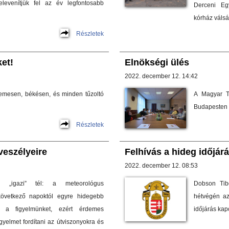
elevenítjük fel az év legfontosabb
Derceni Eg
kórház válsá
Részletek
et!
Elnökségi ülés
2022. december 12. 14:42
lemesen, békésen, és minden tűzoltó
A Magyar T
Budapesten e
Részletek
veszélyeire
Felhívás a hideg időjár
2022. december 12. 08:53
z „igazi” tél: a meteorológus
Dobson Tibo
övetkező napoktól egyre hidegebb
hétvégén az
l a figyelmünket, ezért érdemes
időjárás kap
gyelmet fordítani az útviszonyokra és