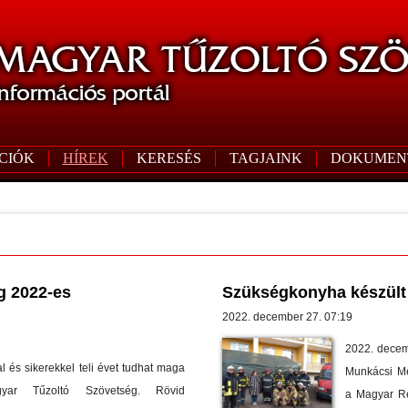
CIÓK
HÍREK
KERESÉS
TAGJAINK
DOKUMEN
g 2022-es
Szükségkonyha készült 
2022. december 27. 07:19
2022. decemb
l és sikerekkel teli évet tudhat maga
Munkácsi Me
ar Tűzoltó Szövetség. Rövid
a Magyar Re