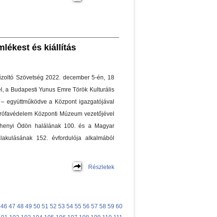
ékest és kiállítás
zoltó Szövetség 2022. december 5-én, 18
el, a Budapesti Yunus Emre Török Kulturális
– együttműködve a Központ igazgatójával
trófavédelem Központi Múzeum vezetőjével
chenyi Ödön halálának 100. és a Magyar
akulásának 152. évfordulója alkalmából
Részletek
46
47
48
49
50
51
52
53
54
55
56
57
58
59
60