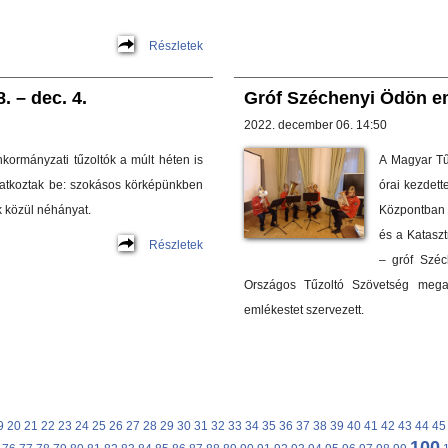
Részletek
 – dec. 4.
Gróf Széchenyi Ödön eml
2022. december 06. 14:50
kormányzati tűzoltók a múlt héten is
A Magyar Tű
atkoztak be: szokásos körképünkben
órai kezdett
 közül néhányat.
Központban 
és a Katasz
Részletek
– gróf Szé
Országos Tűzoltó Szövetség megal
emlékestet szervezett.
9
20
21
22
23
24
25
26
27
28
29
30
31
32
33
34
35
36
37
38
39
40
41
42
43
44
45
100