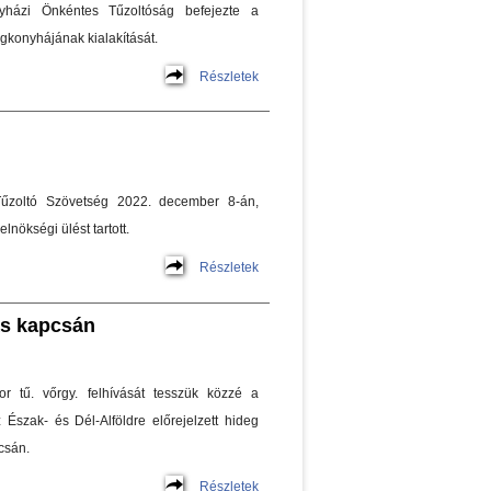
yházi Önkéntes Tűzоltóság befejezte a
gkonyhájának kialakítását.
Részletek
űzoltó Szövetség 2022. december 8-án,
lnökségi ülést tartott.
Részletek
ás kapcsán
r tű. vőrgy. felhívását tesszük közzé a
 Észak- és Dél-Alföldre előrejelzett hideg
csán.
Részletek