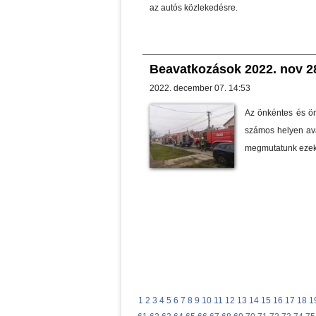
az autós közlekedésre.
Beavatkozások 2022. nov 28.
2022. december 07. 14:53
Az önkéntes és ön
számos helyen av
megmutatunk ezek
1
2
3
4
5
6
7
8
9
10
11
12
13
14
15
16
17
18
1