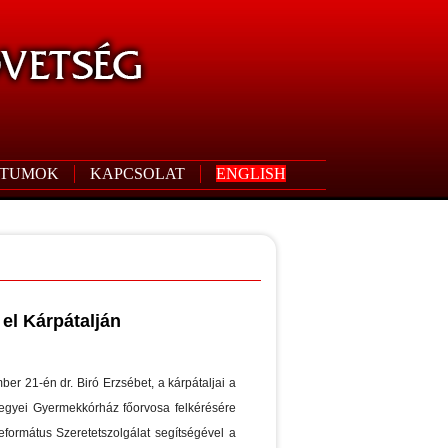
TUMOK
KAPCSOLAT
ENGLISH
el Kárpátalján
er 21-én dr. Biró Erzsébet, a kárpátaljai a
gyei Gyermekkórház főorvosa felkérésére
formátus Szeretetszolgálat segítségével a