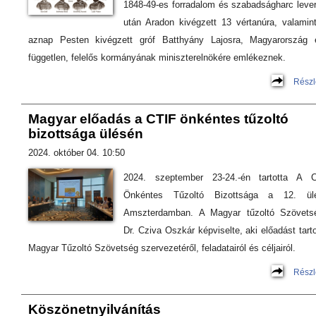
1848-49-es forradalom és szabadságharc leve
után Aradon kivégzett 13 vértanúra, valamin
aznap Pesten kivégzett gróf Batthyány Lajosra, Magyarország 
független, felelős kormányának miniszterelnökére emlékeznek.
Részl
Magyar előadás a CTIF önkéntes tűzoltó
bizottsága ülésén
2024. október 04. 10:50
2024. szeptember 23-24.-én tartotta A 
Önkéntes Tűzoltó Bizottsága a 12. ülé
Amszterdamban. A Magyar tűzoltó Szövets
Dr. Cziva Oszkár képviselte, aki előadást tarto
Magyar Tűzoltó Szövetség szervezetéről, feladatairól és céljairól.
Részl
Köszönetnyilvánítás