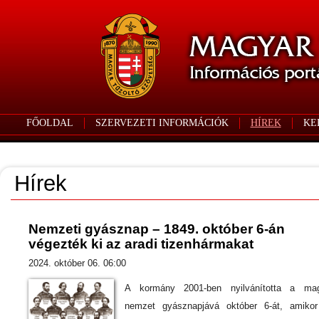
FŐOLDAL
SZERVEZETI INFORMÁCIÓK
HÍREK
KE
Hírek
Nemzeti gyásznap – 1849. október 6-án
végezték ki az aradi tizenhármakat
2024. október 06. 06:00
A kormány 2001-ben nyilvánította a ma
nemzet gyásznapjává október 6-át, amiko