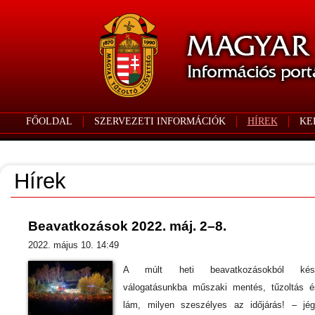
FŐOLDAL
SZERVEZETI INFORMÁCIÓK
HÍREK
KE
Hírek
Beavatkozások 2022. máj. 2–8.
2022. május 10. 14:49
A múlt heti beavatkozásokból kész
válogatásunkba műszaki mentés, tűzoltás 
lám, milyen szeszélyes az időjárás! – jé