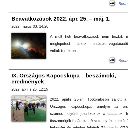
Részl
Beavatkozások 2022. ápr. 25. – máj. 1.
2022. május 03. 14:20
A múlt heti beavatkozások nem hoztak n
meglepetést: műszaki mentések, vegetációt
voltak terítéken.
Részl
IX. Országos Kapocskupa – beszámoló,
eredmények
2022. április 25. 12:15
2022. április 23-án, Tótkomlóson zajlott a
Országos Kapocskupa, amelyre az ors
számos helyéről jelentkeztek a csapatok, 
összemérjék tudásukat. A verseny felszerelésé
helyszínt és minden feltételt Tótkomlós ÖT