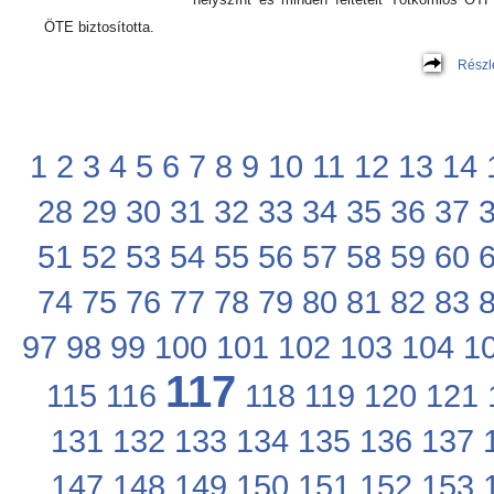
ÖTE biztosította.
Részl
1
2
3
4
5
6
7
8
9
10
11
12
13
14
28
29
30
31
32
33
34
35
36
37
51
52
53
54
55
56
57
58
59
60
74
75
76
77
78
79
80
81
82
83
97
98
99
100
101
102
103
104
1
117
115
116
118
119
120
121
131
132
133
134
135
136
137
147
148
149
150
151
152
153