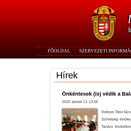
FŐOLDAL
SZERVEZETI INFORMÁ
Hírek
Önkéntesek (is) védik a Bal
2020. január 13. 13:56
Dobson Tibor tűzo
Szövetség elnöke,
Tanács Közbizton