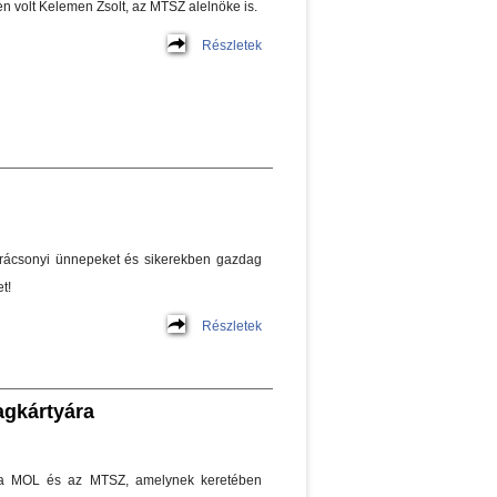
en volt Kelemen Zsolt, az MTSZ alelnöke is.
Részletek
rácsonyi ünnepeket és sikerekben gazdag
t!
Részletek
gkártyára
t a MOL és az MTSZ, amelynek keretében