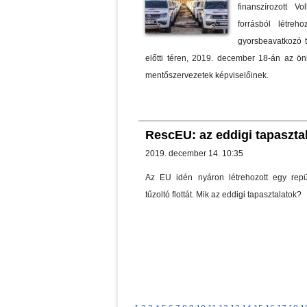
finanszírozott 
forrásból létre
gyorsbeavatkozó 
előtti téren, 2019. december 18-án az ö
mentőszervezetek képviselőinek.
RescEU: az eddigi tapaszta
2019. december 14. 10:35
Az EU idén nyáron létrehozott egy repü
tűzoltó flottát. Mik az eddigi tapasztalatok?