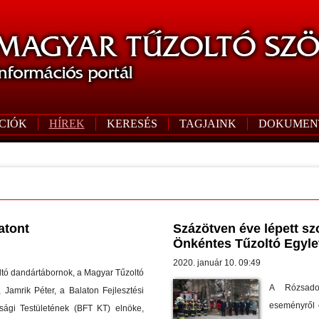
CIÓK
HÍREK
KERESÉS
TAGJAINK
DOKUMEN
atont
Százötven éve lépett sz
Önkéntes Tűzoltó Egyle
2020. január 10. 09:49
ltó dandártábornok, a Magyar Tűzoltó
A Rózsado
 Jamrik Péter, a Balaton Fejlesztési
eseményről e
sági Testületének (BFT KT) elnöke,