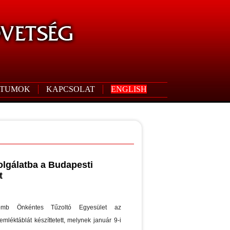
TUMOK
KAPCSOLAT
ENGLISH
olgálatba a Budapesti
t
mb Önkéntes Tűzoltó Egyesület az
mléktáblát készíttetett, melynek január 9-i