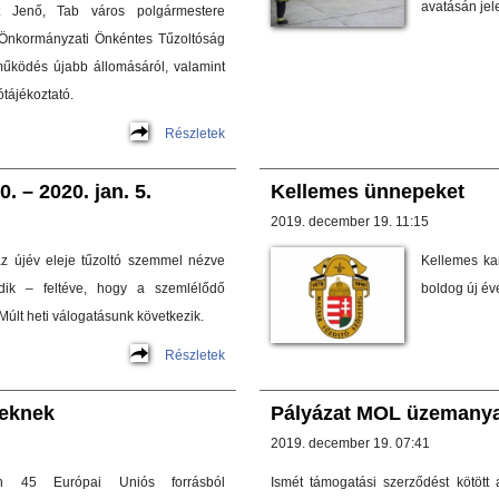
avatásán jel
t Jenő, Tab város polgármestere
i Önkormányzati Önkéntes Tűzoltóság
működés újabb állomásáról, valamint
ótájékoztató.
Részletek
. – 2020. jan. 5.
Kellemes ünnepeket
2019. december 19. 11:15
z újév eleje tűzoltó szemmel nézve
Kellemes ka
ik – feltéve, hogy a szemlélődő
boldog új éve
Múlt heti válogatásunk következik.
Részletek
seknek
Pályázat MOL üzemanya
2019. december 19. 07:41
n 45 Európai Uniós forrásból
Ismét támogatási szerződést kötöt