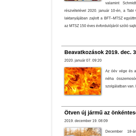
valamint Schmid
részvételével 2020. január 10-én, a Tab
laktanyájában zajlott a BFT–MTSZ együtt
az MTSZ 150 éves évfordulójáról szóló sajt
Beavatkozások 2019. dec. 30
2020. január 07. 09:20
Az óév vége és a
néha összemosód
szolgálatban van. 
Ötven új jármű az önkénte
2019. december 19. 08:09
December 18-á