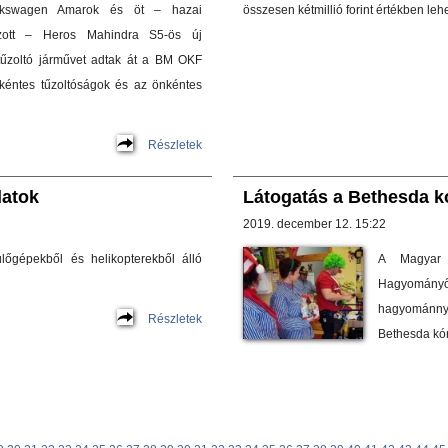
Volkswagen Amarok és öt – hazai
összesen kétmillió forint értékben le
hozott – Heros Mahindra S5-ös új
tűzoltó járművet adtak át a BM OKF
nkéntes tűzoltóságok és az önkéntes
Részletek
latok
Látogatás a Bethesda 
2019. december 12. 15:22
lőgépekből és helikopterekből álló
A Magyar 
Hagyományőr
hagyománn
Részletek
Bethesda kór