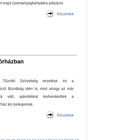
het majd üzemanyagkártyákra pályázni.
Részletek
kórházban
Tűzoltó Szövetség vezetése és a
ző Bizottság idén is, mint ahogy az már
yá vált, ajándékkal kedveskedtek a
ház kis betegeinek.
Részletek