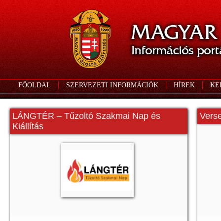
FŐOLDAL
SZERVEZETI INFORMÁCIÓK
HÍREK
KE
LÁNGTÉR – Tűzoltó Szakmai Nap és
Vers
Kiállítás