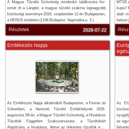
A Magyar Tűzoltó Szövetség mindenkit találkozóra hív:
MTSE e
ismét itt a Lángtér, a magyar tűzoltó szakma legnagyobb
kupa? 
közösségi eseménye 2026. szeptember 12-én Budapesten,
alatt m
a HEROS területén (1106 Budapest, Napmátka u. 3.).
helyen 
Részletek
Rész
2026-07-22
Emlékezés Napja
Európ
egész
Az Emlékezés Napja alkalmából Budapesten, a Fiumei úti
Az EUF
Sírkertben, a Nemzeti Tűzoltó Emlékhelynél 2026.
közös
augusztus 08-án, a Magyar Tűzoltó Szövetség, a Hivatásos
nyugdí
Tűzoltók Független Szakszervezete, a Tűzoltókért
az egy
Alapítvány, a hivatásos, illetve az önkéntes tűzoltók és a
felveté