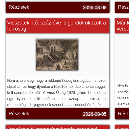
tűzoltó motorosok képviselői a hősi halált halt,
Részletek
Rész
2026-08-08
szolgálatteljesítés közben elhunyt tűzoltókra emlékeztek.
Visszatekintő: száz éve is gondot okozott a
Már l
forróság
vers
Nem új jelenség, hogy a rekkenő hőség önmagában is tüzet
Idén i
okozhat, és hogy ilyenkor a tűzoltóknak dupla nehézséggel
legerős
kell szembenézniük. A Friss Újság 1928. július 17-i száma
nevez
egy ilyen esetről számolt be: aznap – amikor a
jelentk
meteorológiai feljegyzések szerint a napi csúcshőmérséklet
elérte a 38,4 °C-ot – Újpesten, a Váci út 77. szám alatt
Részletek
Rész
2026-08-05
működő Egyesült Izzólámpa és Villamossági Rt.
gyártelepén tört ki tűz a kánikula miatt.