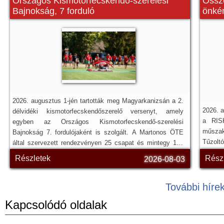
Országos Kismotorfecskendő-szerelési
Össze
Bajnokság, 7 forduló
önkén
2026. augusztus 1-jén tartották meg Magyarkanizsán a 2.
2026. 
délvidéki kismotorfecskendőszerelő versenyt, amely
a RISK
egyben az Országos Kismotorfecskendő-szerelési
műszak
Bajnokság 7. fordulójaként is szolgált. A Martonos ÖTE
Tűzoltó
által szervezett rendezvényen 25 csapat és mintegy 140
résztvevő gyűlt össze, a versenyt anyaországi bírói csapat
Részletek
Rész
2026-08-03
vezette.
További híre
Kapcsolódó oldalak