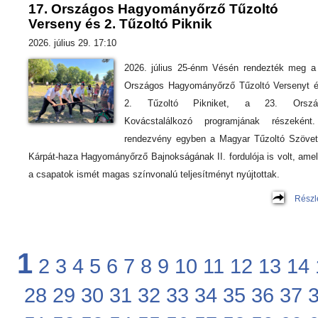
17. Országos Hagyományőrző Tűzoltó
Verseny és 2. Tűzoltó Piknik
2026. július 29. 17:10
2026. július 25-énm Vésén rendezték meg a
Országos Hagyományőrző Tűzoltó Versenyt 
2. Tűzoltó Pikniket, a 23. Orszá
Kovácstalálkozó programjának részeként
rendezvény egyben a Magyar Tűzoltó Szöve
Kárpát-haza Hagyományőrző Bajnokságának II. fordulója is volt, ame
a csapatok ismét magas színvonalú teljesítményt nyújtottak.
Részl
1
2
3
4
5
6
7
8
9
10
11
12
13
14
28
29
30
31
32
33
34
35
36
37