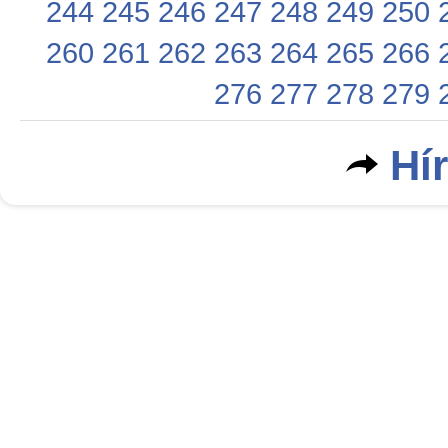
244
245
246
247
248
249
250
260
261
262
263
264
265
266
276
277
278
279
Hí