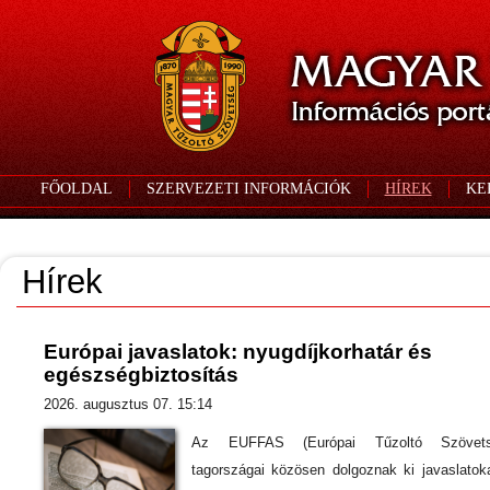
FŐOLDAL
SZERVEZETI INFORMÁCIÓK
HÍREK
KE
Hírek
Európai javaslatok: nyugdíjkorhatár és
egészségbiztosítás
2026. augusztus 07. 15:14
Az EUFFAS (Európai Tűzoltó Szövets
tagországai közösen dolgoznak ki javaslatok