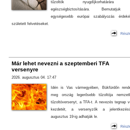
tűzoltók nyugdíjkorhatárára
egészségbiztosítására. Bemutatjuk
egységesebb európai szabályozás érdeké
született felvetéseket.
Részl
Már lehet nevezni a szeptemberi TFA
versenyre
2026. augusztus 04. 17:47
Idén is Vas vármegyében, Bükfürdőn rend
meg ország legerősebb tűzoltója nemzetk
tűzoltóversenyt, a TFA-t. A nevezés tegnap v
kezdetét, a versenyzők a jelentkezésü
augusztus 19-ig adhatják le.
Részl