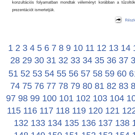
konzultációs folyamatban mondtak véleményt korábban a tűzoltó
prezentációt ismertetjük.
Részl
1
2
3
4
5
6
7
8
9
10
11
12
13
14
28
29
30
31
32
33
34
35
36
37
51
52
53
54
55
56
57
58
59
60
6
74
75
76
77
78
79
80
81
82
83
97
98
99
100
101
102
103
104
1
115
116
117
118
119
120
121
12
132
133
134
135
136
137
138