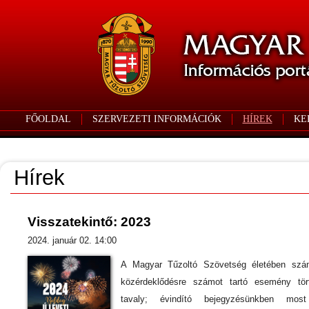
FŐOLDAL
SZERVEZETI INFORMÁCIÓK
HÍREK
KE
Hírek
Visszatekintő: 2023
2024. január 02. 14:00
A Magyar Tűzoltó Szövetség életében szá
közérdeklődésre számot tartó esemény tör
tavaly; évindító bejegyzésünkben mos