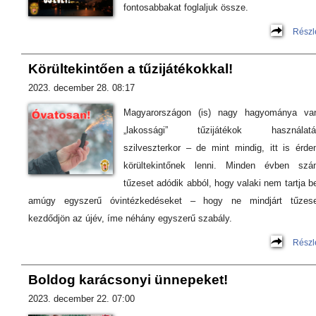
fontosabbakat foglaljuk össze.
Részl
Körültekintően a tűzijátékokkal!
2023. december 28. 08:17
Magyarországon (is) nagy hagyománya va
„lakossági” tűzijátékok használatá
szilveszterkor – de mint mindig, itt is érd
körültekintőnek lenni. Minden évben szá
tűzeset adódik abból, hogy valaki nem tartja b
amúgy egyszerű óvintézkedéseket – hogy ne mindjárt tűzeset
kezdődjön az újév, íme néhány egyszerű szabály.
Részl
Boldog karácsonyi ünnepeket!
2023. december 22. 07:00