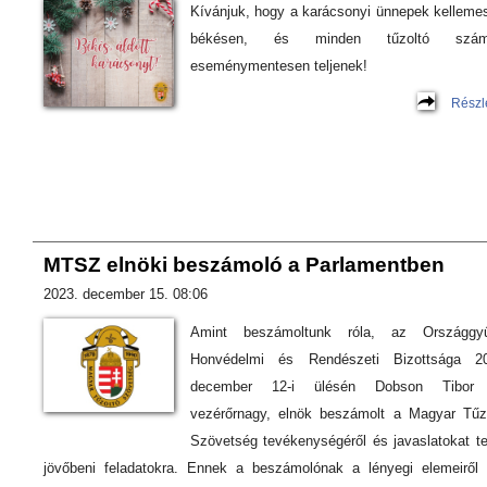
Kívánjuk, hogy a karácsonyi ünnepek kelleme
békésen, és minden tűzoltó szám
eseménymentesen teljenek!
Részl
MTSZ elnöki beszámoló a Parlamentben
2023. december 15. 08:06
Amint beszámoltunk róla, az Országgyű
Honvédelmi és Rendészeti Bizottsága 20
december 12-i ülésén Dobson Tibor 
vezérőrnagy, elnök beszámolt a Magyar Tűz
Szövetség tevékenységéről és javaslatokat te
jövőbeni feladatokra. Ennek a beszámolónak a lényegi elemeiről