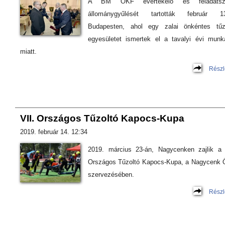
A BM OKF évértékelő és feladatsz
állománygyűlését tartották február 13
Budapesten, ahol egy zalai önkéntes tűz
egyesületet ismertek el a tavalyi évi munk
miatt.
Részl
VII. Országos Tűzoltó Kapocs-Kupa
2019. február 14. 12:34
2019. március 23-án, Nagycenken zajlik a 
Országos Tűzoltó Kapocs-Kupa, a Nagycenk
szervezésében.
Részl