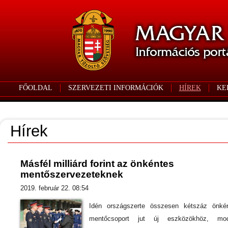
FŐOLDAL
SZERVEZETI INFORMÁCIÓK
HÍREK
KE
Hírek
Másfél milliárd forint az önkéntes
mentőszervezeteknek
2019. február 22. 08:54
Idén országszerte összesen kétszáz önké
mentőcsoport jut új eszközökhöz, mod