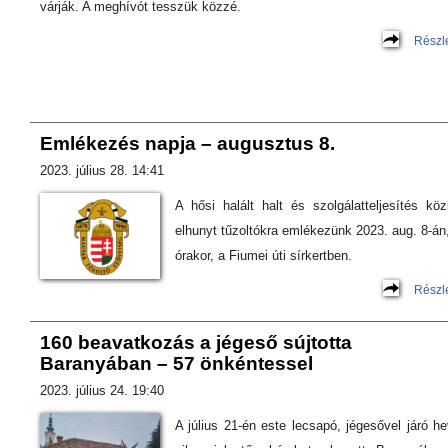
várják. A meghívót tesszük közzé.
Részl
Emlékezés napja – augusztus 8.
2023. július 28. 14:41
A hősi halált halt és szolgálatteljesítés kö
elhunyt tűzoltókra emlékezünk 2023. aug. 8-án
órakor, a Fiumei úti sírkertben.
Részl
160 beavatkozás a jégeső sújtotta
Baranyában – 57 önkéntessel
2023. július 24. 19:40
A július 21-én este lecsapó, jégesővel járó h