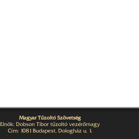
Magyar Tűzoltó Szövetség
Elnök: Dobson Tibor tűzoltó vezérőrnagy
Cím: 1081 Budapest, Dologház u. 1.