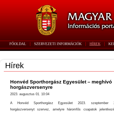
FŐOLDAL
SZERVEZETI INFORMÁCIÓK
HÍREK
KE
Hírek
Honvéd Sporthorgász Egyesület – meghívó
horgászversenyre
2023. augusztus 01. 10:04
A Honvéd Sporthorgász Egyesület 2023. szeptember 2
horgászversenyt szervez, amelyre háromfős csapatok jelentkezé