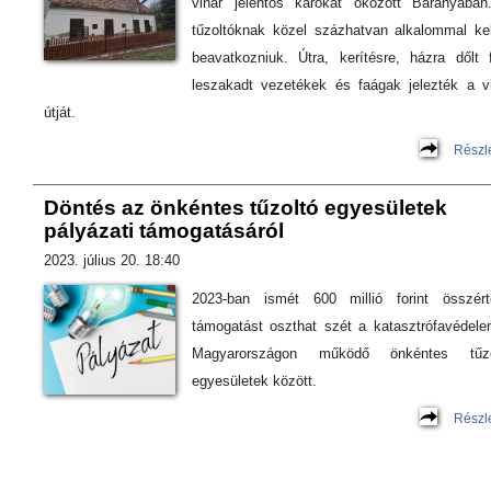
vihar jelentős károkat okozott Baranyába
tűzoltóknak közel százhatvan alkalommal kel
beavatkozniuk. Útra, kerítésre, házra dőlt 
leszakadt vezetékek és faágak jelezték a v
útját.
Részl
Döntés az önkéntes tűzoltó egyesületek
pályázati támogatásáról
2023. július 20. 18:40
2023-ban ismét 600 millió forint összért
támogatást oszthat szét a katasztrófavédel
Magyarországon működő önkéntes tűzo
egyesületek között.
Részl