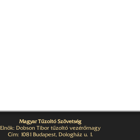
Magyar Tűzoltó Szövetség
Elnök: Dobson Tibor tűzoltó vezérőrnagy
Cím: 1081 Budapest, Dologház u. 1.