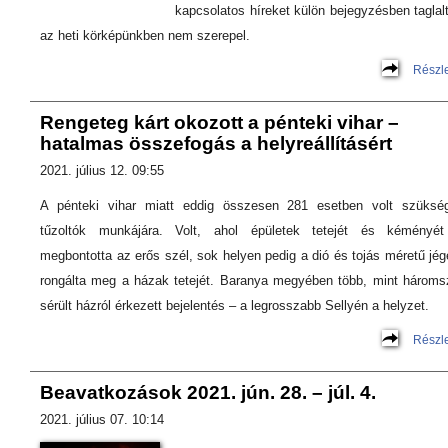
kapcsolatos híreket külön bejegyzésben taglal
az heti körképünkben nem szerepel.
Részl
Rengeteg kárt okozott a pénteki vihar –
hatalmas összefogás a helyreállításért
2021. július 12. 09:55
A pénteki vihar miatt eddig összesen 281 esetben volt szüksé
tűzoltók munkájára. Volt, ahol épületek tetejét és kéményét
megbontotta az erős szél, sok helyen pedig a dió és tojás méretű jé
rongálta meg a házak tetejét. Baranya megyében több, mint hároms
sérült házról érkezett bejelentés – a legrosszabb Sellyén a helyzet.
Részl
Beavatkozások 2021. jún. 28. – júl. 4.
2021. július 07. 10:14