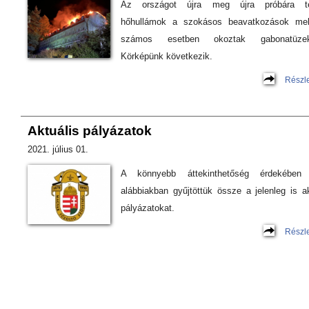
Az országot újra meg újra próbára t
hőhullámok a szokásos beavatkozások mell
számos esetben okoztak gabonatüzek
Körképünk következik.
Részl
Aktuális pályázatok
2021. július 01.
A könnyebb áttekinthetőség érdekében
alábbiakban gyűjtöttük össze a jelenleg is a
pályázatokat.
Részl