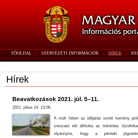
FŐOLDAL
SZERVEZETI INFORMÁCIÓK
HÍREK
KE
Hírek
Beavatkozások 2021. júl. 5–11.
2021. július 14. 13:06
A múlt héten az időjárás ismét kemény pró
sorozata elé állította az önkéntes tűzoltók
olyannyira, hogy a pénteki jégverés