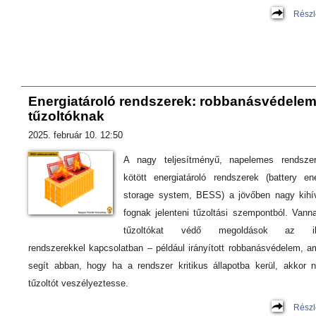
Részl
Energiatároló rendszerek: robbanásvédele
tűzoltóknak
2025. február 10. 12:50
A nagy teljesítményű, napelemes rendsze
kötött energiatároló rendszerek (battery en
storage system, BESS) a jövőben nagy kihí
fognak jelenteni tűzoltási szempontból. Vann
tűzoltókat védő megoldások az il
rendszerekkel kapcsolatban – például irányított robbanásvédelem, a
segít abban, hogy ha a rendszer kritikus állapotba kerül, akkor 
tűzoltót veszélyeztesse.
Részl