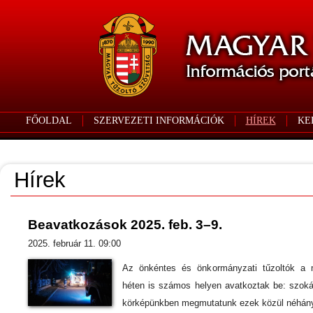
FŐOLDAL
SZERVEZETI INFORMÁCIÓK
HÍREK
KE
Hírek
Beavatkozások 2025. feb. 3–9.
2025. február 11. 09:00
Az önkéntes és önkormányzati tűzoltók a 
héten is számos helyen avatkoztak be: szok
körképünkben megmutatunk ezek közül néhány