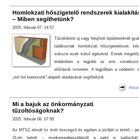
Homlokzati hőszigetelő rendszerek kialakítá
– Miben segíthetünk?
2025. február 07. 14:57
Tűzoltóként új vagy felújított épületeinknél gya
találkoznak homlokzati hőszigeteléssel, ké
sokszor ezek külső égésével. Ennek megelő
érdekében a legjobb az erre vonatkozó
előírások ismerete. A legjobban a védelem- 
„mit hol keressünk”-alapelv átadásával segíthetünk.
Részl
Mi a bajuk az önkormányzati
tűzoltóságoknak?
2025. február 06. 07:00
Az MTSZ elmúlt tíz évét összegző és egyben a jövőjét is érintő – ja
31-én tartott – munkamegbeszélésről a sajtó is tudósítot