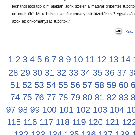
leghangzatosabb cím alapján „tönk szélén a magyar önkéntes tűzoltó
de csak ők? Mi a helyzet az önkormányzati tűzoltókkal? Egyáltalán
azok az önkormányzati tűzoltók?
Részl
1
2
3
4
5
6
7
8
9
10
11
12
13
14
28
29
30
31
32
33
34
35
36
37
3
51
52
53
54
55
56
57
58
59
60
74
75
76
77
78
79
80
81
82
83
97
98
99
100
101
102
103
104
1
115
116
117
118
119
120
121
12
132
133
134
135
136
137
138