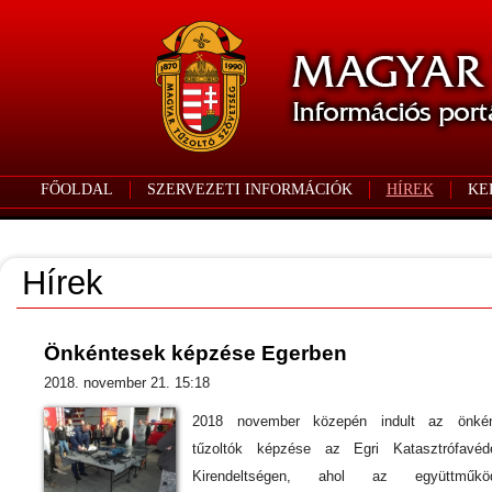
FŐOLDAL
SZERVEZETI INFORMÁCIÓK
HÍREK
KE
Hírek
Önkéntesek képzése Egerben
2018. november 21. 15:18
2018 november közepén indult az önkén
tűzoltók képzése az Egri Katasztrófavéd
Kirendeltségen, ahol az együttműköd