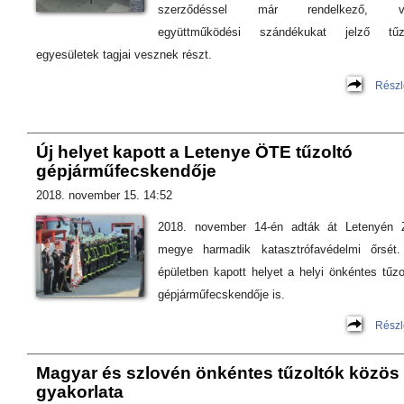
szerződéssel már rendelkező, v
együttműködési szándékukat jelző tűzo
egyesületek tagjai vesznek részt.
Részl
Új helyet kapott a Letenye ÖTE tűzoltó
gépjárműfecskendője
2018. november 15. 14:52
2018. november 14-én adták át Letenyén 
megye harmadik katasztrófavédelmi őrsét
épületben kapott helyet a helyi önkéntes tűzo
gépjárműfecskendője is.
Részl
Magyar és szlovén önkéntes tűzoltók közös
gyakorlata