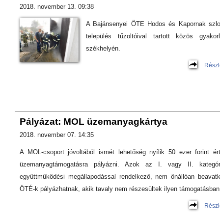
2018. november 13. 09:38
A Bajánsenyei ÖTE Hodos és Kapornak szl
település tűzoltóival tartott közös gyakorl
székhelyén.
Részl
Pályázat: MOL üzemanyagkártya
2018. november 07. 14:35
A MOL-csoport jóvoltából ismét lehetőség nyílik 50 ezer forint ér
üzemanyagtámogatásra pályázni. Azok az I. vagy II. kategór
együttműködési megállapodással rendelkező, nem önállóan beavat
ÖTÉ-k pályázhatnak, akik tavaly nem részesültek ilyen támogatásban
Részl