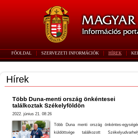
FŐOLDAL
SZERVEZETI INFORMÁCIÓK
HÍREK
KE
Hírek
Több Duna-menti ország önkéntesei
találkoztak Székelyföldön
2022. június 21. 08:26
Több Duna menti ország önkéntes-egységé
küldöttsége találkozott Székelyudvarhel