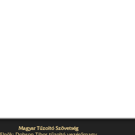
Magyar Tűzoltó Szövetség
Elnök: Dobson Tibor tűzoltó vezérőrnagy