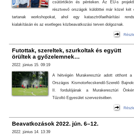
csütörtökön és pénteken. Az EU-s projekt
résztvevő országok küldöttei már közel két 
tartanak workshopokat, ahol egy katasztrófaelhárítási rends
kialakításán és az esetleges közbeavatkozási terven dolgoznak.
Részl
Futottak, szereltek, szurkoltak és együtt
örültek a győzelemnek…
2022. június 15. 09:19
A hétvégén Murakeresztúr adott otthont a 
Országos Kismotorfecskendő-Szerelő Bajnok
II. fordulójának a Murakeresztúri Önkén
Tűzoltó Egyesület szervezésében.
Részl
Beavatkozások 2022. jún. 6–12.
2022. június 14. 13:39