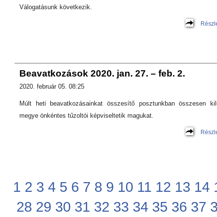
Válogatásunk következik.
Részl
Beavatkozások 2020. jan. 27. – feb. 2.
2020. február 05. 08:25
Múlt heti beavatkozásainkat összesítő posztunkban összesen ki
megye önkéntes tűzoltói képviseltetik magukat.
Részl
1
2
3
4
5
6
7
8
9
10
11
12
13
14
28
29
30
31
32
33
34
35
36
37