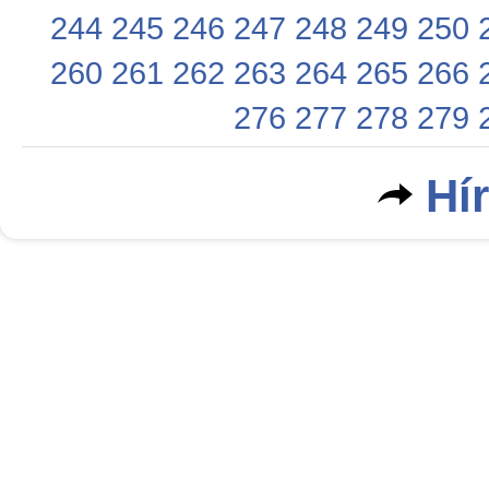
244
245
246
247
248
249
250
260
261
262
263
264
265
266
276
277
278
279
Hí