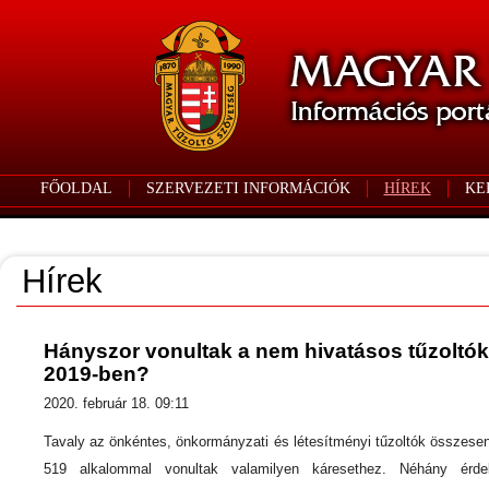
FŐOLDAL
SZERVEZETI INFORMÁCIÓK
HÍREK
KE
Hírek
Hányszor vonultak a nem hivatásos tűzoltók
2019-ben?
2020. február 18. 09:11
Tavaly az önkéntes, önkormányzati és létesítményi tűzoltók összese
519 alkalommal vonultak valamilyen káresethez. Néhány érde