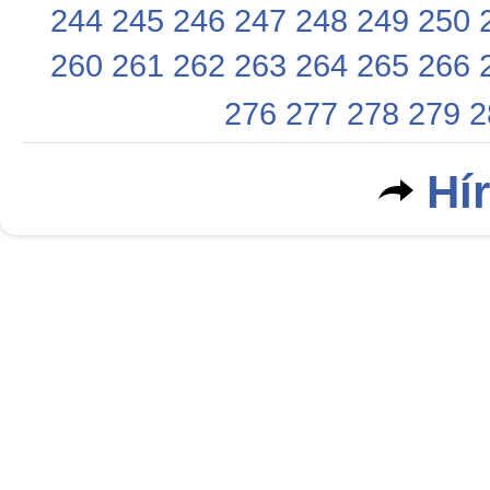
244
245
246
247
248
249
250
260
261
262
263
264
265
266
276
277
278
279
2
Hí