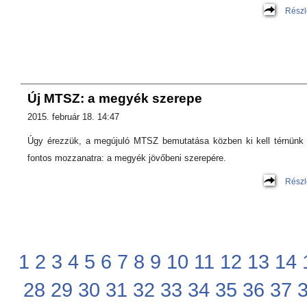
Részl
Új MTSZ: a megyék szerepe
2015. február 18. 14:47
Úgy érezzük, a megújuló MTSZ bemutatása közben ki kell térnünk
fontos mozzanatra: a megyék jövőbeni szerepére.
Részl
1
2
3
4
5
6
7
8
9
10
11
12
13
14
28
29
30
31
32
33
34
35
36
37