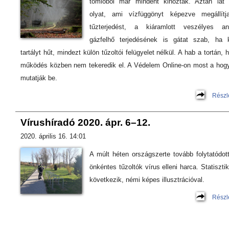
tömlőből már mindent kihoztak. Aztán lát
olyat, ami vízfüggönyt képezve megállít
tűzterjedést, a kiáramlott veszélyes an
gázfelhő terjedésének is gátat szab, ha k
tartályt hűt, mindezt külön tűzoltói felügyelet nélkül. A hab a tortán, 
működés közben nem tekeredik el. A Védelem Online-on most a hog
mutatják be.
Részl
Vírushíradó 2020. ápr. 6–12.
2020. április 16. 14:01
A múlt héten országszerte tovább folytatódot
önkéntes tűzoltók vírus elleni harca. Statiszti
következik, némi képes illusztrációval.
Részl