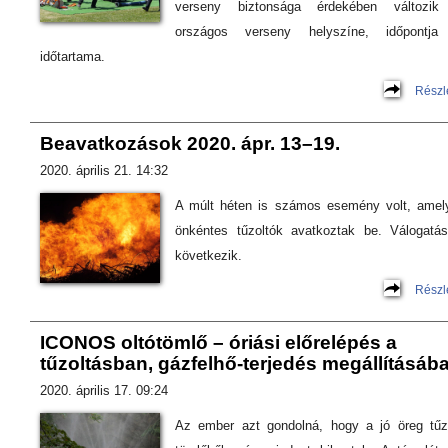
verseny biztonsága érdekében változik
országos verseny helyszíne, időpontja
időtartama.
Részl
Beavatkozások 2020. ápr. 13–19.
2020. április 21. 14:32
A múlt héten is számos esemény volt, amel
önkéntes tűzoltók avatkoztak be. Válogatá
következik.
Részl
ICONOS oltótömlő – óriási előrelépés a
tűzoltásban, gázfelhő-terjedés megállításáb
2020. április 17. 09:24
Az ember azt gondolná, hogy a jó öreg tűz