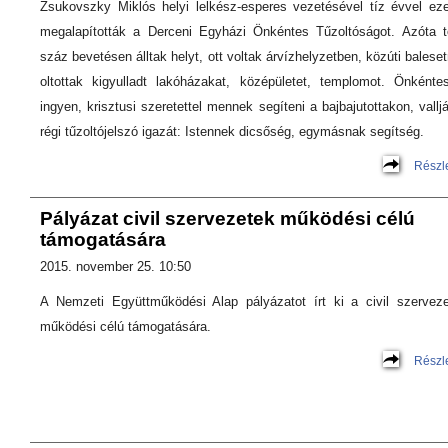
Zsukovszky Miklós helyi lelkész-esperes vezetésével tíz évvel eze
megalapították a Derceni Egyházi Önkéntes Tűzoltóságot. Azóta 
száz bevetésen álltak helyt, ott voltak árvízhelyzetben, közúti baleset
oltottak kigyulladt lakóházakat, középületet, templomot. Önkénte
ingyen, krisztusi szeretettel mennek segíteni a bajbajutottakon, vallj
régi tűzoltójelszó igazát: Istennek dicsőség, egymásnak segítség.
Részl
Pályázat civil szervezetek működési célú
támogatására
2015. november 25. 10:50
A Nemzeti Együttműködési Alap pályázatot írt ki a civil szervez
működési célú támogatására.
Részl