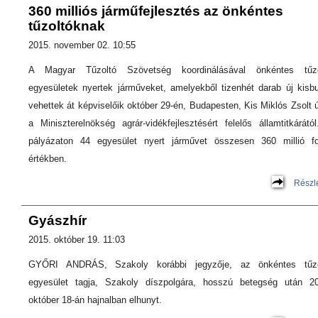
360 milliós járműfejlesztés az önkéntes
tűzoltóknak
2015. november 02. 10:55
A Magyar Tűzoltó Szövetség koordinálásával önkéntes tűzo
egyesületek nyertek járműveket, amelyekből tizenhét darab új kisb
vehettek át képviselőik október 29-én, Budapesten, Kis Miklós Zsolt ú
a Miniszterelnökség agrár-vidékfejlesztésért felelős államtitkárátó
pályázaton 44 egyesület nyert járművet összesen 360 millió fo
értékben.
Részl
Gyászhír
2015. október 19. 11:03
GYŐRI ANDRÁS, Szakoly korábbi jegyzője, az önkéntes tűzo
egyesület tagja, Szakoly díszpolgára, hosszú betegség után 20
október 18-án hajnalban elhunyt.