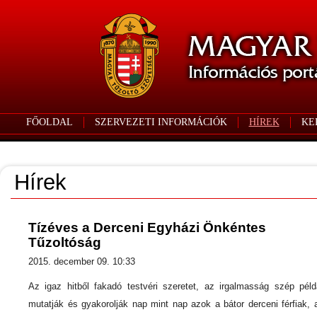
FŐOLDAL
SZERVEZETI INFORMÁCIÓK
HÍREK
KE
Hírek
Tízéves a Derceni Egyházi Önkéntes
Tűzoltóság
2015. december 09. 10:33
Az igaz hitből fakadó testvéri szeretet, az irgalmasság szép péld
mutatják és gyakorolják nap mint nap azok a bátor derceni férfiak, 