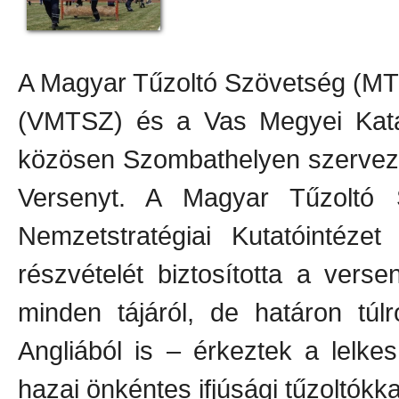
A Magyar Tűzoltó Szövetség (MT
(VMTSZ) és a Vas Megyei Katas
közösen Szombathelyen szervezte
Versenyt. A Magyar Tűzoltó 
Nemzetstratégiai Kutatóintézet
részvételét biztosította a ver
minden tájáról, de határon túl
Angliából is – érkeztek a lelke
hazai önkéntes ifjúsági tűzoltókka