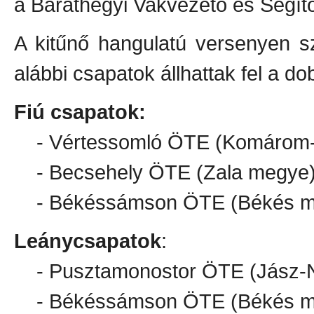
a Baráthegyi Vakvezető és Segítő
A kitűnő hangulatú versenyen s
alábbi csapatok állhattak fel a do
Fiú csapatok:
- Vértessomló ÖTE (Komárom-
- Becsehely ÖTE (Zala megye
- Békéssámson ÖTE (Békés m
Leánycsapatok
:
- Pusztamonostor ÖTE (Jász-
- Békéssámson ÖTE (Békés m