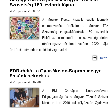
Szövetség 150. évfordulójára
2020. január 23. 08:21
A Magyar Posta hazánk egyik kiemelk
eseményeként értékelte a Magyar Tűzo
Szövetség megalakításának 150. évforduló
Ebből az alkalomból – a szövetség elnök
történt egyeztetéseket követően – 2020. máju
án kétféle címletben emlékbélyeget ad ki.
Részl
EDR-rádiók a Győr-Moson-Sopron megyei
önkénteseknek is
2020. január 20. 09:40
A BM Országos Katasztrófavéde
Főigazgatóság és a Magyar Tűzoltó Szöve
közösen kiírt 2019 évi pályázatán Győr-Mo