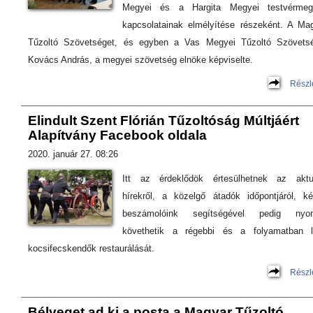
Megyei és a Hargita Megyei testvérmeg
kapcsolatainak elmélyítése részeként. A Ma
Tűzoltó Szövetséget, és egyben a Vas Megyei Tűzoltó Szövets
Kovács András, a megyei szövetség elnöke képviselte.
Részl
Elindult Szent Flórián Tűzoltóság Múltjáért
Alapítvány Facebook oldala
2020. január 27. 08:26
Itt az érdeklődök értesülhetnek az aktu
hírekről, a közelgő átadók időpontjáról, k
beszámolóink segítségével pedig nyo
követhetik a régebbi és a folyamatban l
kocsifecskendők restaurálását.
Részl
Bélyeget ad ki a posta a Magyar Tűzoltó