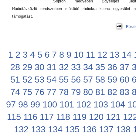
Sopron megyében Egységes Digitá
Rádiótávközlő rendszerben működő rádiókra kilenc egyesület n
támogatást.
Részl
1
2
3
4
5
6
7
8
9
10
11
12
13
14
28
29
30
31
32
33
34
35
36
37
51
52
53
54
55
56
57
58
59
60
74
75
76
77
78
79
80
81
82
83
97
98
99
100
101
102
103
104
1
115
116
117
118
119
120
121
12
132
133
134
135
136
137
138