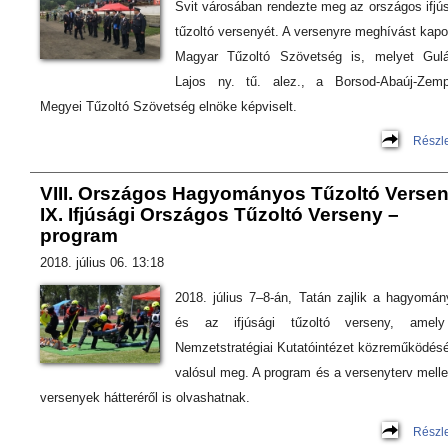
Svit városában rendezte meg az országos ifjú
tűzoltó versenyét. A versenyre meghívást kapo
Magyar Tűzoltó Szövetség is, melyet Gulá
Lajos ny. tű. alez., a Borsod-Abaúj-Zemp
Megyei Tűzoltó Szövetség elnöke képviselt.
Részl
VIII. Országos Hagyományos Tűzoltó Versen
IX. Ifjúsági Országos Tűzoltó Verseny –
program
2018. július 06. 13:18
2018. július 7–8-án, Tatán zajlik a hagyomá
és az ifjúsági tűzoltó verseny, amel
Nemzetstratégiai Kutatóintézet közreműködés
valósul meg. A program és a versenyterv melle
versenyek hátteréről is olvashatnak.
Részl