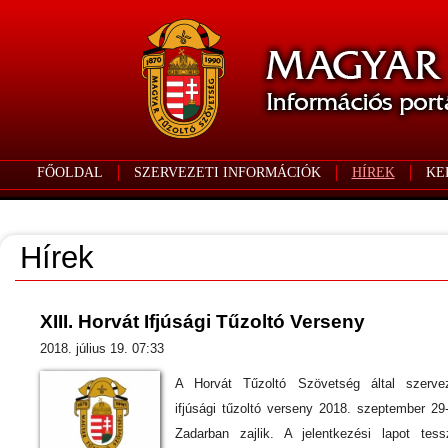
FŐOLDAL
SZERVEZETI INFORMÁCIÓK
HÍREK
KE
Hírek
XIII. Horvát Ifjúsági Tűzoltó Verseny
2018. július 19. 07:33
A Horvát Tűzoltó Szövetség által szervez
ifjúsági tűzoltó verseny 2018. szeptember 29
Zadarban zajlik. A jelentkezési lapot tess