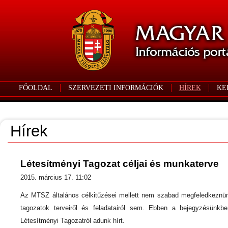
FŐOLDAL
SZERVEZETI INFORMÁCIÓK
HÍREK
KE
Hírek
Létesítményi Tagozat céljai és munkaterve
2015. március 17. 11:02
Az MTSZ általános célkitűzései mellett nem szabad megfeledkeznü
tagozatok terveiről és feladatairól sem. Ebben a bejegyzésünkb
Létesítményi Tagozatról adunk hírt.