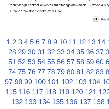
mennyiségű eszközt önkéntes tűzoltóságoknak adják – közölte a Ma
Tűzoltó Szövetség elnöke az MTI-vel.
Részl
1
2
3
4
5
6
7
8
9
10
11
12
13
14
28
29
30
31
32
33
34
35
36
37
51
52
53
54
55
56
57
58
59
60
74
75
76
77
78
79
80
81
82
83
97
98
99
100
101
102
103
104
1
115
116
117
118
119
120
121
12
132
133
134
135
136
137
138