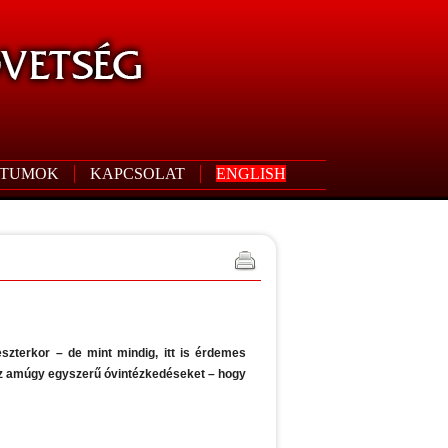
TUMOK
KAPCSOLAT
ENGLISH
szterkor – de mint mindig, itt is érdemes
 az amúgy egyszerű óvintézkedéseket – hogy