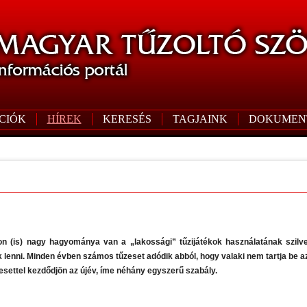
CIÓK
HÍREK
KERESÉS
TAGJAINK
DOKUMEN
 (is) nagy hagyománya van a „lakossági” tűzijátékok használatának szilve
k lenni. Minden évben számos tűzeset adódik abból, hogy valaki nem tartja be
zesettel kezdődjön az újév, íme néhány egyszerű szabály.