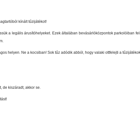
gtartóból kínált tűzijátékot!
sük a legális árusítóhelyeket. Ezek általában bevásárlóközpontok parkolóiban feláll
em.
gos helyen. Ne a kocsiban! Sok tűz adódik abból, hogy valaki ottfelejti a tűzijáték
t, de kiszáradt, akkor se.
tást!