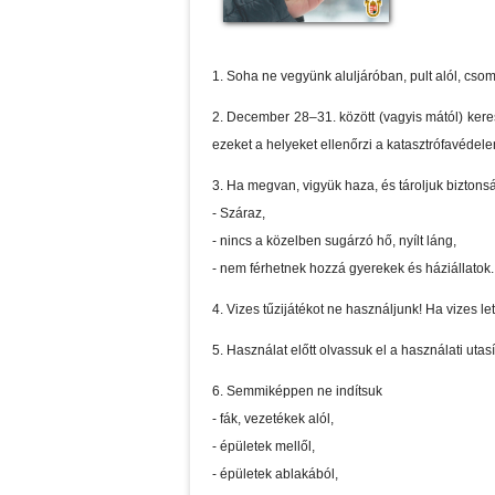
1. Soha ne vegyünk aluljáróban, pult alól, csoma
2. December 28–31. között (vagyis mától) keres
ezeket a helyeket ellenőrzi a katasztrófavédel
3. Ha megvan, vigyük haza, és tároljuk biztonsá
- Száraz,
- nincs a közelben sugárzó hő, nyílt láng,
- nem férhetnek hozzá gyerekek és háziállatok.
4. Vizes tűzijátékot ne használjunk! Ha vizes let
5. Használat előtt olvassuk el a használati utasí
6. Semmiképpen ne indítsuk
- fák, vezetékek alól,
- épületek mellől,
- épületek ablakából,