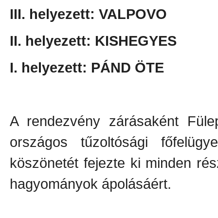
III. helyezett: VALPOVO
II. helyezett: KISHEGYES
I. helyezett: PÁND ÖTE
A rendezvény zárásaként Füle
országos tűzoltósági főfelü
köszönetét fejezte ki minden r
hagyományok ápolásáért.