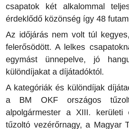
csapatok két alkalommal telje
érdeklődő közönség így 48 futamo
Az időjárás nem volt túl kegyes
felerősödött. A lelkes csapato
egymást ünnepelve, jó hangu
különdíjakat a díjátadóktól.
A kategóriák és különdíjak díjáta
a BM OKF országos tűzoltós
alpolgármester a XIII. kerület
tűzoltó vezérőrnagy, a Magyar T