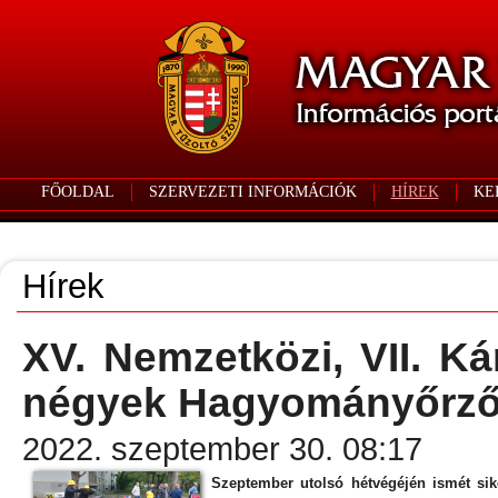
FŐOLDAL
SZERVEZETI INFORMÁCIÓK
HÍREK
KE
Hírek
XV. Nemzetközi, VII. Ká
négyek Hagyományőrző 
2022. szeptember 30. 08:17
Szeptember utolsó hétvégéjén ismét sike