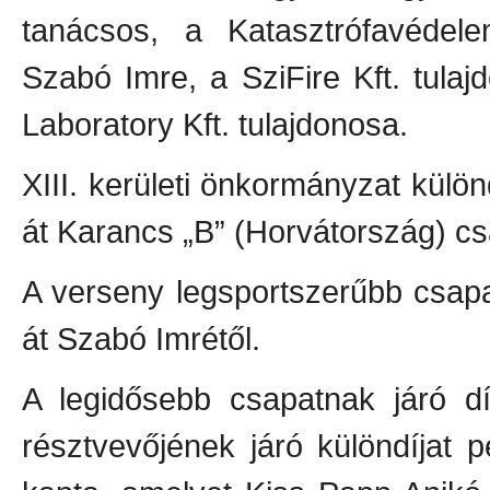
tanácsos, a Katasztrófavédel
Szabó Imre, a SziFire Kft. tul
Laboratory Kft. tulajdonosa.
XIII. kerületi önkormányzat külö
át Karancs „B” (Horvátország) c
A verseny legsportszerűbb csapa
át Szabó Imrétől.
A legidősebb csapatnak járó dí
résztvevőjének járó különdíjat