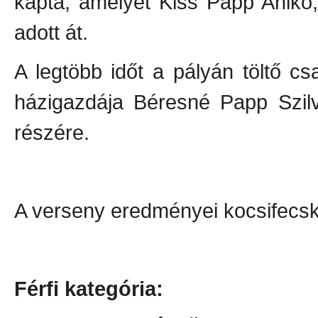
kapta, amelyet Kiss Papp Anikó
adott át.
A legtöbb időt a pályán töltő c
házigazdája Béresné Papp Szilv
részére.
A verseny eredményei kocsifecs
Férfi kategória: