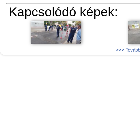
Kapcsolódó képek:
>>> További