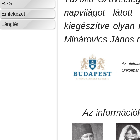
RSS
napvilágot látott
Emlékezet
kiegészítve olyan 
Lángtér
Minárovics János 
Az alolda
Önkormány
Az információk