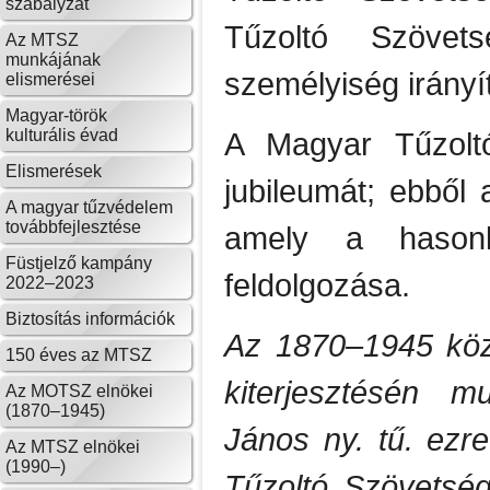
szabályzat
Tűzoltó Szövet
Az MTSZ
munkájának
személyiség irányí
elismerései
Magyar-török
kulturális évad
A Magyar Tűzolt
Elismerések
jubileumát; ebből
A magyar tűzvédelem
továbbfejlesztése
amely a hasonl
Füstjelző kampány
feldolgozása.
2022–2023
Biztosítás információk
Az 1870–1945 köz
150 éves az MTSZ
kiterjesztésén m
Az MOTSZ elnökei
(1870–1945)
János ny. tű. ez
Az MTSZ elnökei
(1990–)
Tűzoltó Szövetség