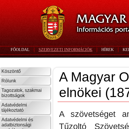
FŐOLDAL
SZERVEZETI INFORMÁCIÓK
HÍREK
KE
Köszöntő
A Magyar O
Rólunk
elnökei (1
Tagozatok, szakmai
bizottságok
Adatvédelmi
tájékoztató
A szövetséget a
Adatvédelmi és
Tűzoltó Szövets
adatbiztonsági