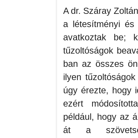
A dr. Száray Zoltán
a létesítményi és
avatkoztak be; k
tűzoltóságok beav
ban az összes önk
ilyen tűzoltóságo
úgy érezte, hogy i
ezért módosított
például, hogy az á
át a szövetsé