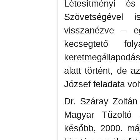
Létesítményi é
Szövetségével 
visszanézve – e
kecsegtető fol
keretmegállapodá
alatt történt, de 
József feladata vo
Dr. Száray Zoltán
Magyar Tűzoltó 
később, 2000. máj