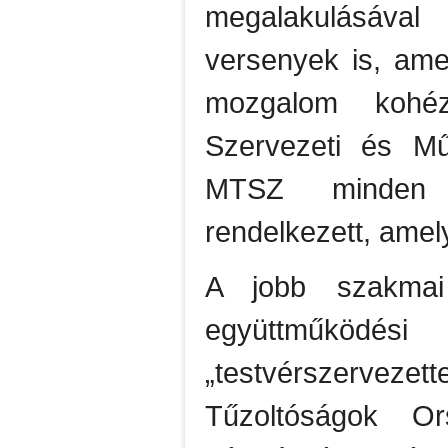
megalakulásával
versenyek is, amel
mozgalom kohéz
Szervezeti és Mű
MTSZ minden 
rendelkezett, amel
A jobb szakmai
együttműködé
„testvérszervez
Tűzoltóságok Or