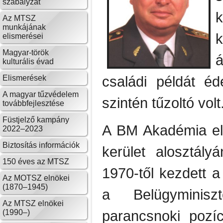
szabályzat
k
Az MTSZ
munkájának
elismerései
Magyar-török
kulturális évad
családi példát éd
Elismerések
A magyar tűzvédelem
szintén tűzoltó volt
továbbfejlesztése
Füstjelző kampány
A BM Akadémia elv
2022–2023
Biztosítás információk
kerület alosztály
150 éves az MTSZ
1970-től kezdett a
Az MOTSZ elnökei
(1870–1945)
a Belügyminisz
Az MTSZ elnökei
parancsnoki pozíci
(1990–)