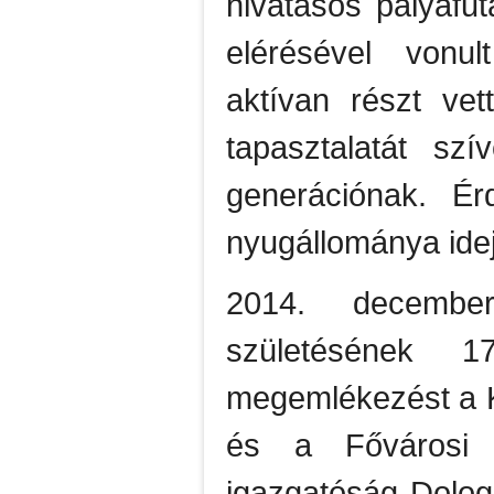
hivatásos pályafut
elérésével vonul
aktívan részt vet
tapasztalatát sz
generációnak. Ér
nyugállománya idej
2014. decembe
születésének 17
megemlékezést a 
és a Fővárosi K
igazgatóság Dolog