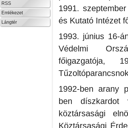
RSS
1991. szeptember 
Emlékezet
és Kutató Intézet f
Lángtér
1993. június 16-á
Védelmi Orszá
főigazgatója, 
Tűzoltóparancsnok
1992-ben arany pe
ben díszkardot v
köztársasági el
Köztársasági Érdem