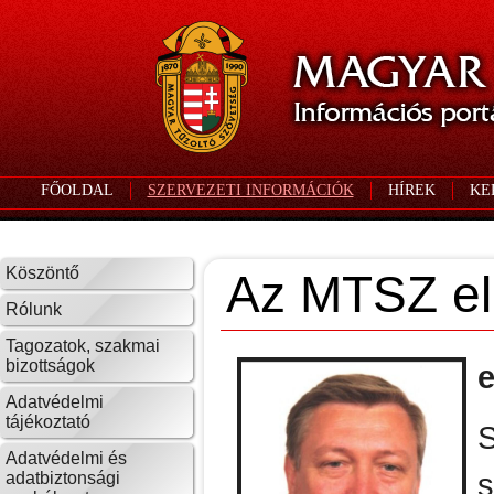
FŐOLDAL
SZERVEZETI INFORMÁCIÓK
HÍREK
KE
Köszöntő
Az MTSZ eln
Rólunk
Tagozatok, szakmai
bizottságok
e
Adatvédelmi
tájékoztató
Adatvédelmi és
s
adatbiztonsági