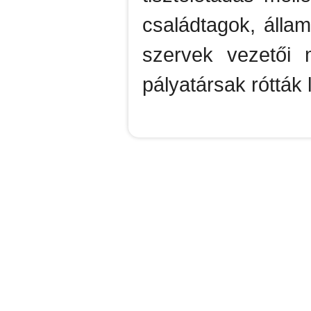
családtagok, állam
szervek vezetői m
pályatársak rótták l