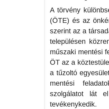
A törvény különbsé
(ÖTE) és az önként
szerint az a társa
településen közre
műszaki mentési f
ÖT az a köztestüle
a tűzoltó egyesüle
mentési feladato
szolgálatot lát 
tevékenykedik.