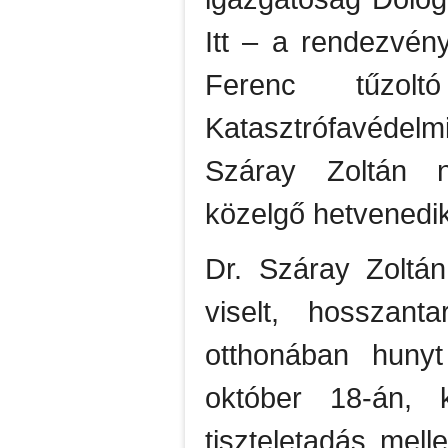
Itt – a rendezvén
Ferenc tűzolt
Katasztrófavédelmi
Száray Zoltán ny
közelgő hetvenedik
Dr. Száray Zoltá
viselt, hosszant
otthonában hunyt
október 18-án, ka
tiszteletadás melle