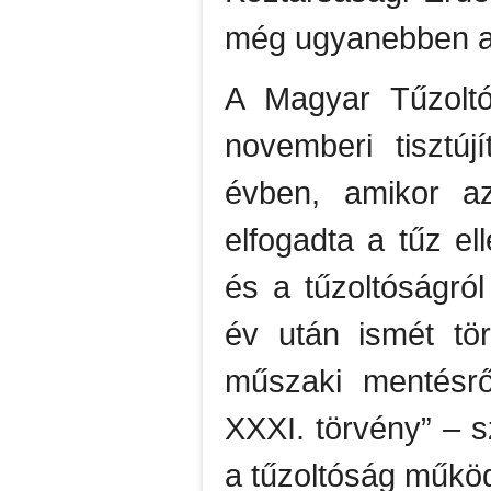
még ugyanebben az
A Magyar Tűzolt
novemberi tisztú
évben, amikor az
elfogadta a tűz el
és a tűzoltóságról
év után ismét tör
műszaki mentésrő
XXXI. törvény” – s
a tűzoltóság műkö