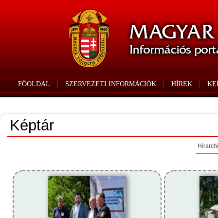
FŐOLDAL
SZERVEZETI INFORMÁCIÓK
HÍREK
KE
Képtár
Hírarch