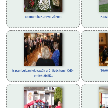
Eltemették Kurgyis Jánost
Koszo
Isztambulban felavatták gróf Széchenyi Ödön
Török
emléktábláját