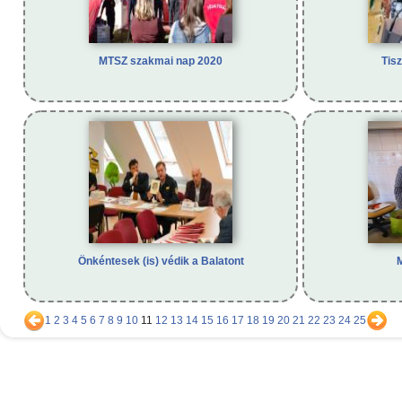
MTSZ szakmai nap 2020
Tisz
Önkéntesek (is) védik a Balatont
M
1
2
3
4
5
6
7
8
9
10
11
12
13
14
15
16
17
18
19
20
21
22
23
24
25