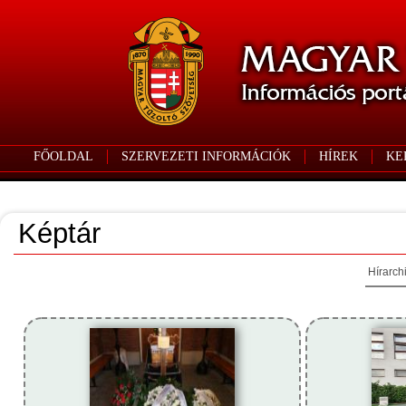
FŐOLDAL
SZERVEZETI INFORMÁCIÓK
HÍREK
KE
Képtár
Hírarch