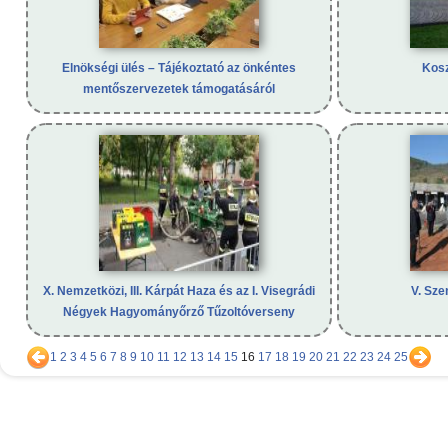
Elnökségi ülés – Tájékoztató az önkéntes
Kosz
mentőszervezetek támogatásáról
X. Nemzetközi, III. Kárpát Haza és az I. Visegrádi
V. Sze
Négyek Hagyományőrző Tűzoltóverseny
1
2
3
4
5
6
7
8
9
10
11
12
13
14
15
16
17
18
19
20
21
22
23
24
25