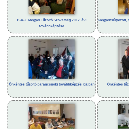
B-A-Z. Megyei Tűzoltó Szövetség 2017. évi
Kiegyensúlyozott, 
továbbképzése
Önkéntes tűzoltó parancsnoki továbbképzés Igalban
Önkéntes tűzo