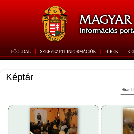
FŐOLDAL
SZERVEZETI INFORMÁCIÓK
HÍREK
KE
Képtár
Hírarch