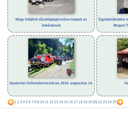
Négy felújított tűzoltógépjárművet kaptak az
Együttműködési m
önkéntesek
Megyei T
Gyakorlat Székelykeresztúron, 2016. augusztus 14.
Sz
1
2
3
4
5
6
7
8
9
10
11
12
13
14
15
16
17
18
19
20
21
22
23
24
25