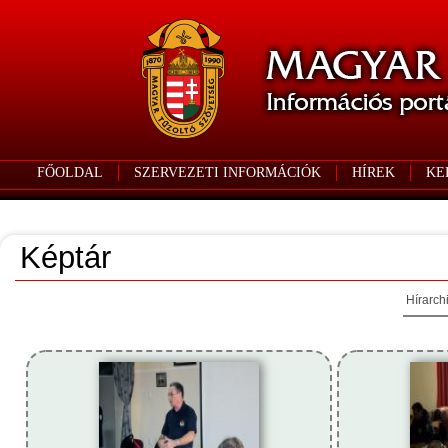
FŐOLDAL
SZERVEZETI INFORMÁCIÓK
HÍREK
KE
Képtár
Hírarch