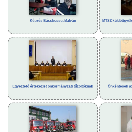
Képzés Bácskossuthfalván
MTSZ küldöttgyűl
Egyeztető értekezlet önkormányzati tűzoltóknak
Önkéntesek az