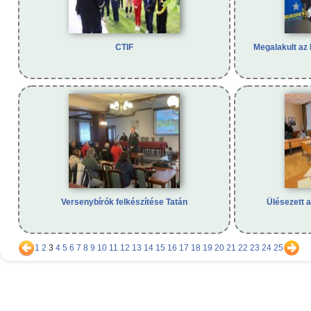
CTIF
Megalakult az
Versenybírók felkészítése Tatán
Ülésezett 
1
2
3
4
5
6
7
8
9
10
11
12
13
14
15
16
17
18
19
20
21
22
23
24
25