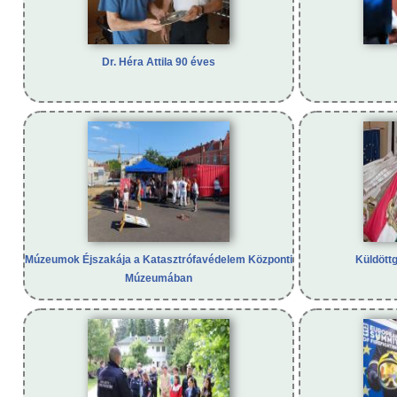
Dr. Héra Attila 90 éves
Múzeumok Éjszakája a Katasztrófavédelem Központi
Küldött
Múzeumában