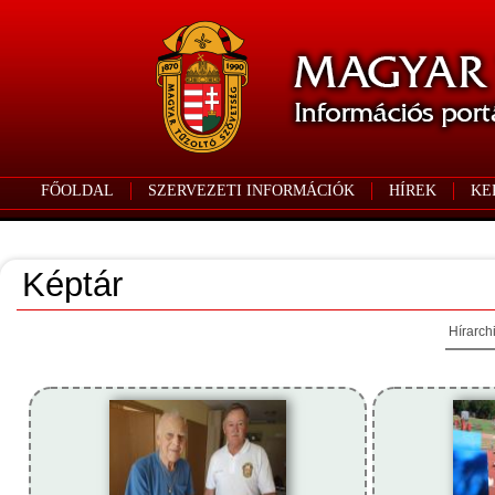
FŐOLDAL
SZERVEZETI INFORMÁCIÓK
HÍREK
KE
Képtár
Hírarch