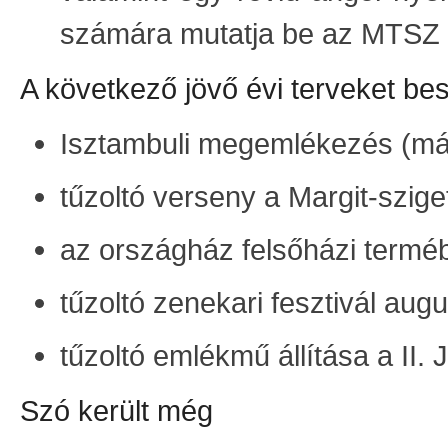
számára mutatja be az MTSZ 
A következő jövő évi terveket be
Isztambuli megemlékezés (már
tűzoltó verseny a Margit-szige
az országház felsőházi terméb
tűzoltó zenekari fesztivál aug
tűzoltó emlékmű állítása a II.
Szó került még