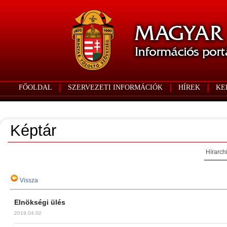
FŐOLDAL
SZERVEZETI INFORMÁCIÓK
HÍREK
KE
Képtár
Hírarch
Vissza
Elnökségi ülés
2019.04.02