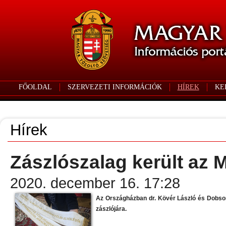
FŐOLDAL
SZERVEZETI INFORMÁCIÓK
HÍREK
KE
Hírek
Zászlószalag került az 
2020. december 16. 17:28
Az Országházban dr. Kövér László és Dobson T
zászlójára.