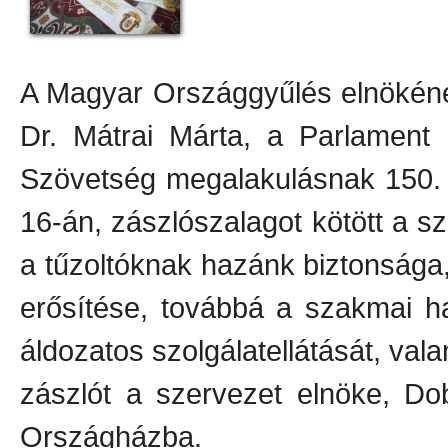
A Magyar Országgyűlés elnökének
Dr. Mátrai Márta, a Parlament
Szövetség megalakulásnak 150. 
16-án, zászlószalagot kötött a sz
a tűzoltóknak hazánk biztonsága,
erősítése, továbbá a szakmai h
áldozatos szolgálatellátását, vala
zászlót a szervezet elnöke, Do
Országházba.