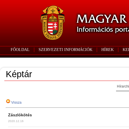
FŐOLDAL
SZERVEZETI INFORMÁCIÓK
HÍREK
KE
Képtár
Hírarch
Vissza
Zászlókötés
2020.12.16