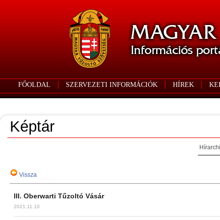
FŐOLDAL
SZERVEZETI INFORMÁCIÓK
HÍREK
KE
Képtár
Hírarch
Vissza
III. Oberwarti Tűzoltó Vásár
2021.11.10