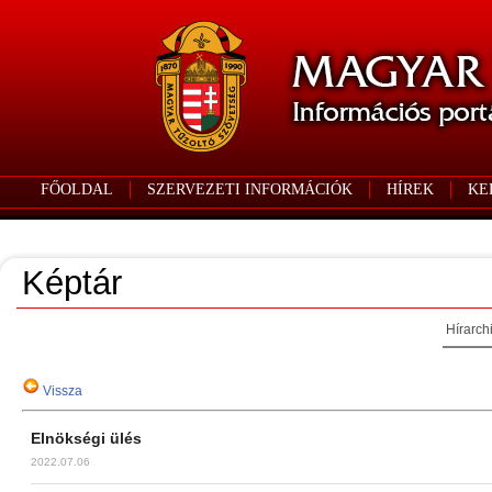
FŐOLDAL
SZERVEZETI INFORMÁCIÓK
HÍREK
KE
Képtár
Hírarch
Vissza
Elnökségi ülés
2022.07.06