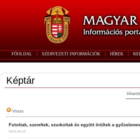
FŐOLDAL
SZERVEZETI INFORMÁCIÓK
HÍREK
KE
Képtár
Hírarch
Vissza
Futottak, szereltek, szurkoltak és együtt örültek a győzelem
2022.06.15