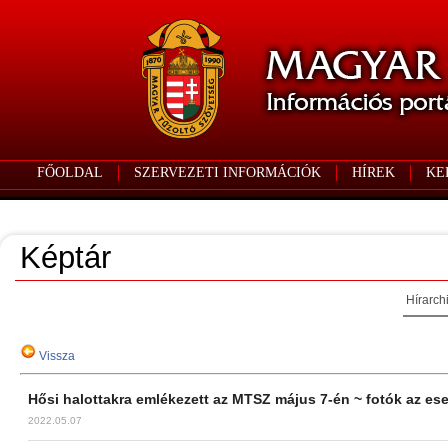
FŐOLDAL
SZERVEZETI INFORMÁCIÓK
HÍREK
KE
Képtár
Hírarch
Vissza
Hősi halottakra emlékezett az MTSZ május 7-én ~ fotók az es
2022.05.07