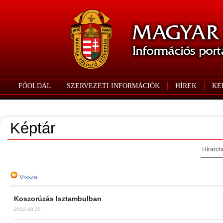
FŐOLDAL
SZERVEZETI INFORMÁCIÓK
HÍREK
KE
Képtár
Hírarch
Vissza
Koszorúzás Isztambulban
2022.03.25