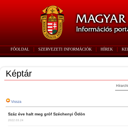
FŐOLDAL
SZERVEZETI INFORMÁCIÓK
HÍREK
KE
Képtár
Hírarch
Vissza
Száz éve halt meg gróf Széchenyi Ödön
2022.03.24