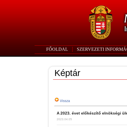
FŐOLDAL
SZERVEZETI INFORMÁ
Képtár
Vissza
A 2023. évet előkészítő elnökségi ül
2023.04.05