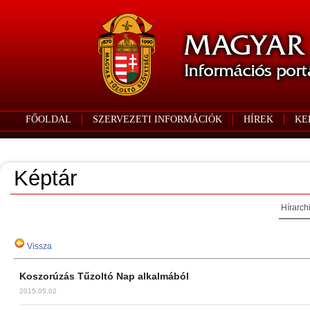
FŐOLDAL
SZERVEZETI INFORMÁCIÓK
HÍREK
KE
Képtár
Hírarch
Vissza
Koszorúzás Tűzoltó Nap alkalmából
2015.05.02