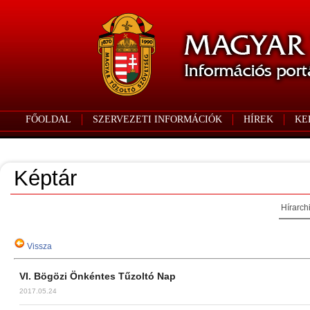
FŐOLDAL
SZERVEZETI INFORMÁCIÓK
HÍREK
KE
Képtár
Hírarch
Vissza
VI. Bögözi Önkéntes Tűzoltó Nap
2017.05.24