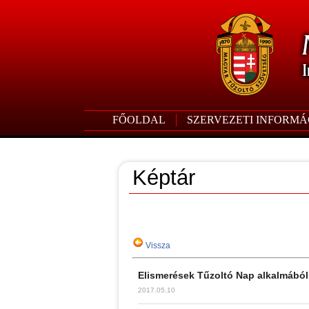
FŐOLDAL
SZERVEZETI INFORMÁ
Képtár
Vissza
Elismerések Tűzoltó Nap alkalmából
2017.05.10