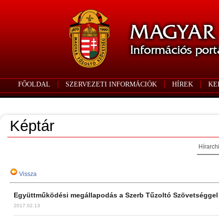
FŐOLDAL
SZERVEZETI INFORMÁCIÓK
HÍREK
KE
Képtár
Hírarch
Vissza
Együttműködési megállapodás a Szerb Tűzoltó Szövetséggel
2017.02.13