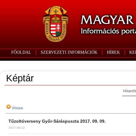
FŐOLDAL
SZERVEZETI INFORMÁCIÓK
HÍREK
KE
Képtár
Hírarch
Vissza
Tűzoltóverseny Győr-Sáráspuszta 2017. 09. 09.
2017.09.12