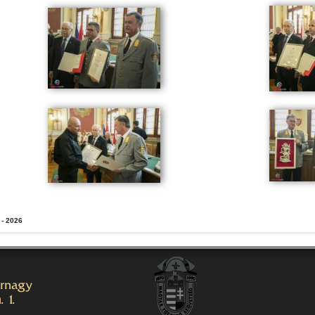
 - 2026
őrnagy
 1.