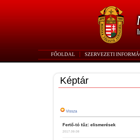
FŐOLDAL
SZERVEZETI INFORMÁ
Képtár
Vissza
Fertő-tó tűz: elismerések
2017.09.08