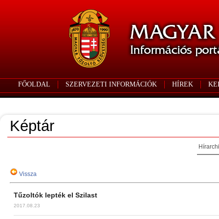
FŐOLDAL
SZERVEZETI INFORMÁCIÓK
HÍREK
KE
Képtár
Hírarch
Vissza
Tűzoltók lepték el Szilast
2017.08.23