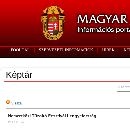
FŐOLDAL
SZERVEZETI INFORMÁCIÓK
HÍREK
KE
Képtár
Hírarch
Vissza
Nemzetközi Tűzoltó Fesztivál Lengyelország
2017.08.14