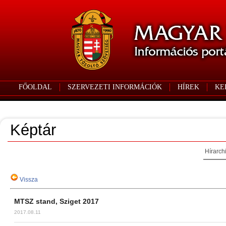
FŐOLDAL
SZERVEZETI INFORMÁCIÓK
HÍREK
KE
Képtár
Hírarch
Vissza
MTSZ stand, Sziget 2017
2017.08.11